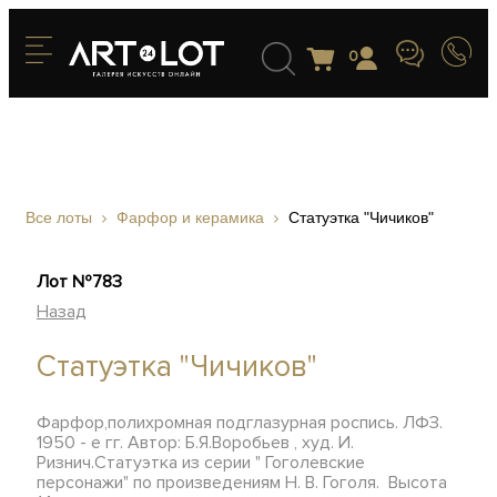
0
Все лоты
Фарфор и керамика
Статуэтка "Чичиков"
Лот №783
Назад
Статуэтка "Чичиков"
Фарфор,полихромная подглазурная роспись. ЛФЗ.
1950 - е гг. Автор: Б.Я.Воробьев , худ. И.
Ризнич.Статуэтка из серии " Гоголевские
персонажи" по произведениям Н. В. Гоголя. Высота