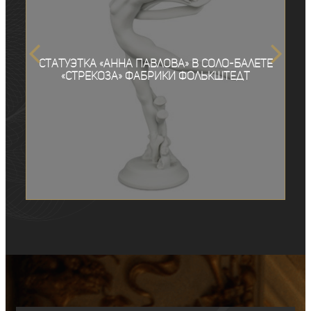
Статуэтка «Анна Павлова» в соло-балете
«Стрекоза» фабрики Фолькштедт