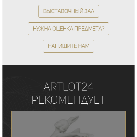
Выставочный зал
Нужна оценка предмета?
Напишите нам
ArtLot24
рекомендует