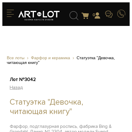
0
Все лоты
Фарфор и керамика
Статуэтка "Девочка,
читающая книгу"
Лот №3042
Назад
Статуэтка "Девочка,
читающая книгу"
Фарфор, подглазурная роспись, фабрика Bing &
Grondahl, Дания, № 2304, автор модели Svend