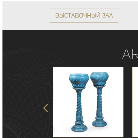
Выставочный зал
A