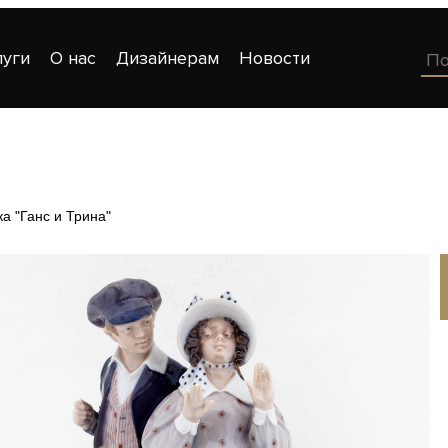
луги
О нас
Дизайнерам
Новости
ка "Ганс и Трина"