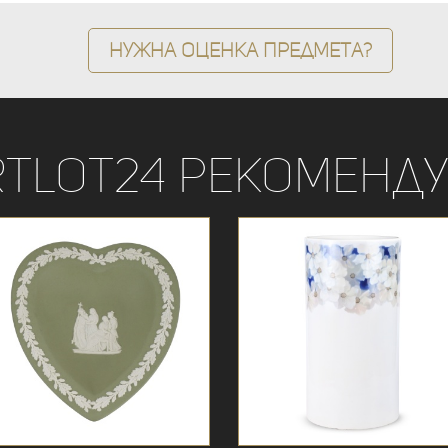
Нужна оценка предмета?
rtLot24 рекоменду