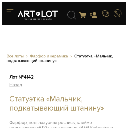
0
Все лоты
Фарфор и керамика
Статуэтка «Мальчик,
подкатывающий штанину»
Лот №4142
Назад
Статуэтка «Мальчик,
подкатывающий штанину»
Фарфор, подглазурная роспись, клеймо
подглазурно «B&G», надглазурно «B&G Kjobenhavn