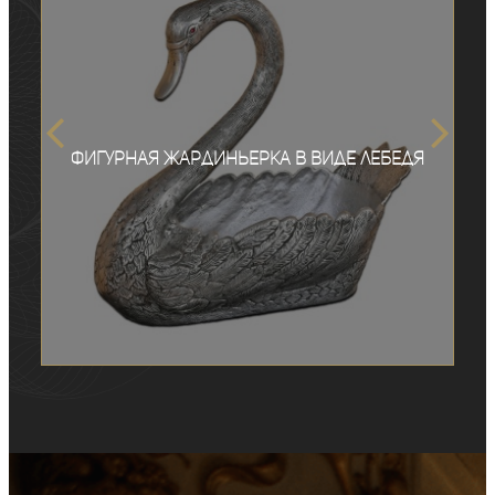
Фигурная жардиньерка в виде лебедя