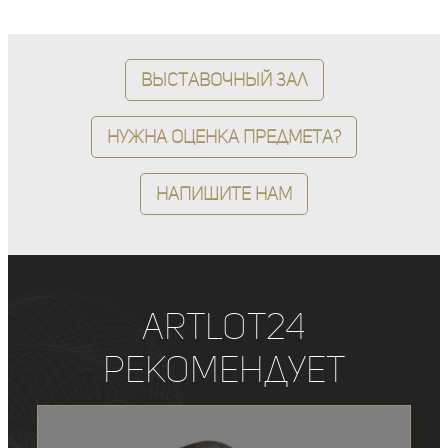
Выставочный зал
Нужна оценка предмета?
Напишите нам
ArtLot24
рекомендует