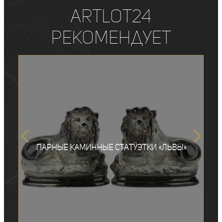
ArtLot24
рекомендует
Парные каминные статуэтки «Львы»