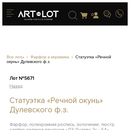
0
Все лоты
Фарфор и керамика
Статуэтка «Речной
окунь» Дулевского ф.з.
Лот №5671
Назад
Статуэтка «Речной окунь»
Дулевского ф.з.
Фарфор, полихромная роспись, золочение, люстр,
клеймо зеленое печатное «ДЗ Дулево 2с - 54»,