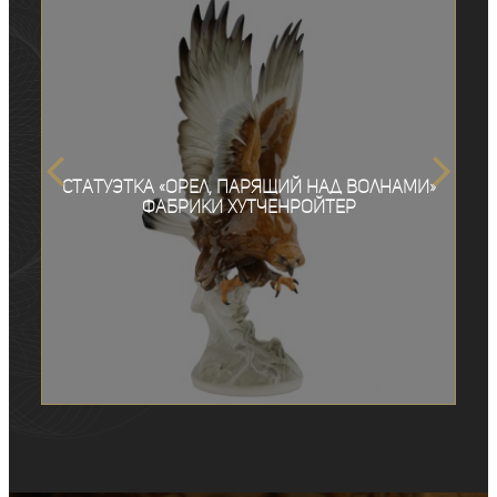
Статуэтка «Орел, парящий над волнами»
фабрики Хутченройтер