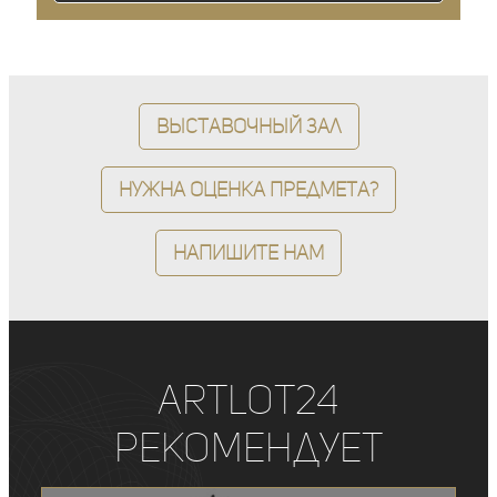
Выставочный зал
Нужна оценка предмета?
Напишите нам
ArtLot24
рекомендует