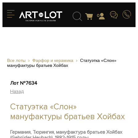
0
Все лоты
Фарфор и керамика
Статуэтка «Слон»
мануфактуры братьев Хойбах
Лот №7634
Назад
Статуэтка «Слон»
мануфактуры братьев Хойбах
Гер
мания, Тюрингия, мануфактура братьев Хойбах
(Gebrüder Heubach), 1882-1915 годы