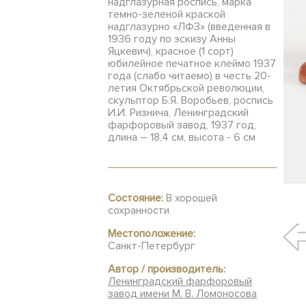
надглазурная роспись, марка
темно-зеленой краской
надглазурно «ЛФЗ» (введенная в
1936 году по эскизу Анны
Яцкевич), красное (1 сорт)
юбилейное печатное клеймо 1937
года (слабо читаемо) в честь 20-
летия Октябрьской революции,
скульптор Б.Я. Воробьев, роспись
И.И. Ризнича, Ленинградский
фарфоровый завод, 1937 год,
длина – 18,4 см, высота - 6 см
Состояние:
В хорошей
сохранности
Местоположение:
Санкт-Петербург
Автор / производитель:
Ленинградский фарфоровый
завод имени М. В. Ломоносова