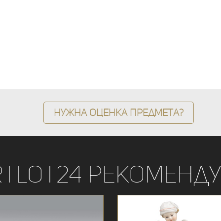
Нужна оценка предмета?
rtLot24 рекоменду