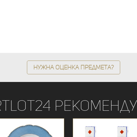
Нужна оценка предмета?
rtLot24 рекоменду