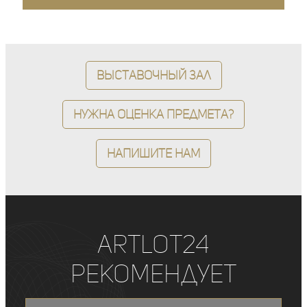
Выставочный зал
Нужна оценка предмета?
Напишите нам
ArtLot24
рекомендует