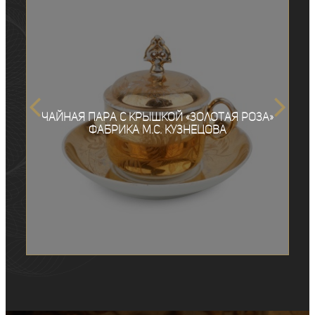
Чайная пара с крышкой «Золотая роза»
фабрика М.С. Кузнецова