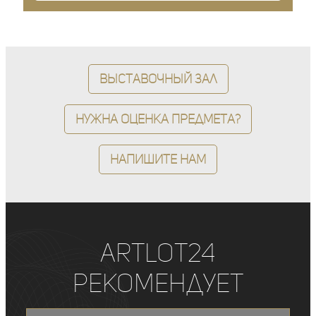
Выставочный зал
Нужна оценка предмета?
Напишите нам
ArtLot24
рекомендует