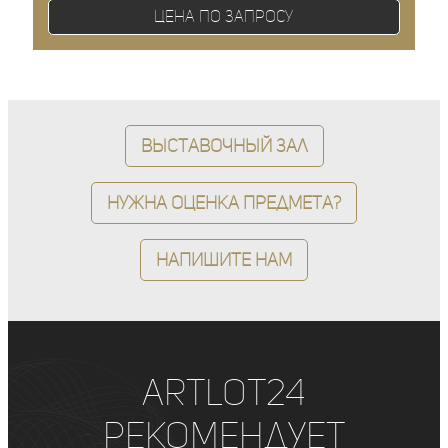
Цена по запросу
Выставочный зал
Нужна оценка предмета?
Напишите нам
ArtLot24
рекомендует