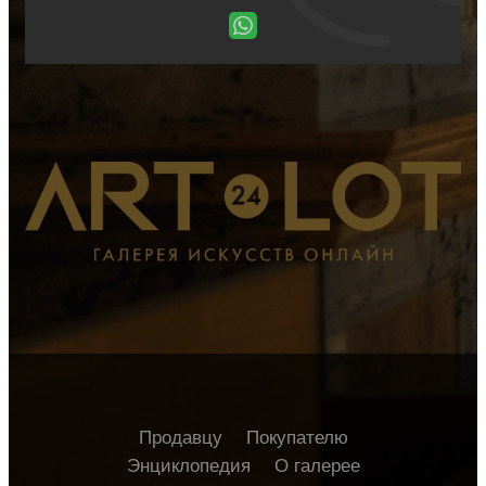
Продавцу
Покупателю
Энциклопедия
О галерее