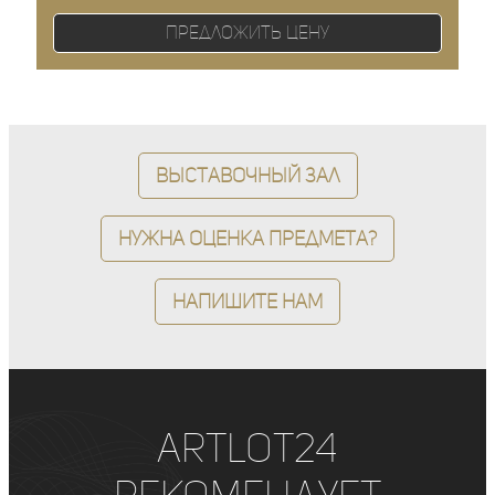
Предложить цену
Выставочный зал
Нужна оценка предмета?
Напишите нам
ArtLot24