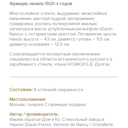
Франция, начало 1920
-х
годов
Многослойное стекло, выдувание, межслойное
напыление цветной пудрой, матирование,
гравировка, роспись полихромной эмалью;
сигнатура в массе углубленным рельефом «Daum
Nancy» с лотарингским крестом; Лотарингия, школа
Нанси, высота – 43 см, диаметр тулова – 11,6 см,
диаметр основания – 12,5 см.
Сопровождается экспертным заключением
специалиста в области исторического русского и
зарубежного стекла, члена НОЭКСИ Е.В. Долгих.
Состояние:
В отличной сохранности
Местоположение:
Москва, галерея Старинные подарки
Автор / производитель:
Фирма «Братья Дом и Ко. Стекольный завод в
Нанси» (Daum Frères, Verrerie de Nancy / Cristallerie