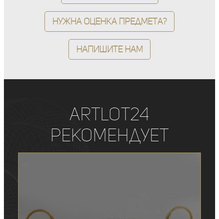
Нужна оценка предмета?
Напишите нам
ArtLot24
рекомендует