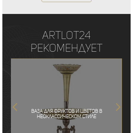
ArtLot24
рекомендует
Ваза для фруктов и цветов в
неоклассическом стиле