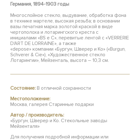
Германия, 1894-
1903 годы
Многослойное стекло, выдувание, обработка фона
в технике мартеле, высокая резьба; в основании
вазы печатная марка золотой краской в виде
чертополоха и лотарингского креста с
инициалами «BS е C», перевитые лентой с «VERRERIE
D'ART DE LORRAINE», а также
«depose» компании «Бургун, Шверер и Ко» («Burgun,
Schverer & Cie»), «Художественное стекло
Лотарингии», Мейзенталь, высота – 10,3 см.
Состояние:
В отличной сохранности
Местоположение:
Москва, галерея Старинные подарки
Автор / производитель:
«Бургун, Шверер и Ко. Стекольные заводы
Мейзенталя»
Для получения подробной информации или