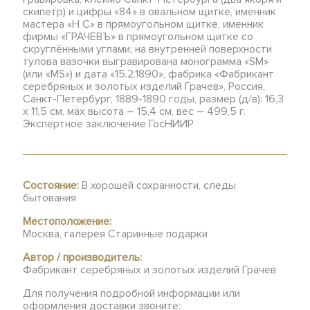
скипетр) и цифры «84» в овальном щитке, именник
мастера «Н С» в прямоугольном щитке, именник
фирмы «ГРАЧЕВЪ» в прямоугольном щитке со
скруглёнными углами; на внутренней поверхности
тулова вазочки выгравирована монограмма «SM»
(или «MS») и дата «15.2.1890», фабрика «Фабрикант
серебряных и золотых изделий Грачев», Россия,
Санкт-Петербург, 1889-1890 годы, размер (д/в): 16,3
х 11,5 см, мах высота – 15,4 см, вес – 499,5 г.
Экспертное заключение ГосНИИР
Состояние:
В хорошей сохранности, следы
бытования
Местоположение:
Москва, галерея Старинные подарки
Автор / производитель:
Фабрикант серебряных и золотых изделий Грачев
Для получения подробной информации или
оформления доставки звоните: