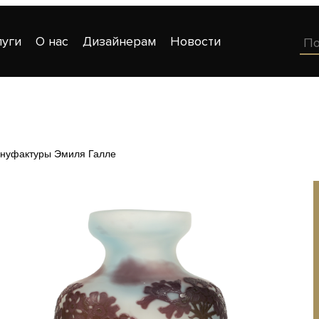
луги
О нас
Дизайнерам
Новости
ануфактуры Эмиля Галле