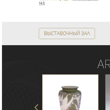
145
Выставочный зал
A