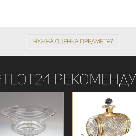
Нужна оценка предмета?
rtLot24 рекоменду