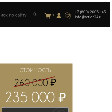
+7 (800) 2005-145
0
info@artlot24.ru
СТОИМОСТЬ
₽
260 000
₽
235 000