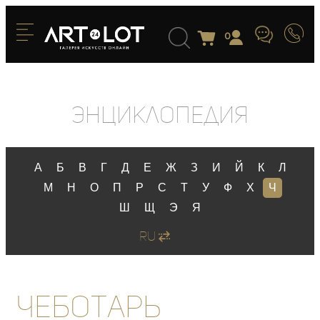
0
Энциклопедия
А
Б
В
Г
Д
Е
Ж
З
И
Й
К
Л
М
Н
О
П
Р
С
Т
У
Ф
Х
Ч
Ш
Щ
Э
Я
RU
Чеботарь