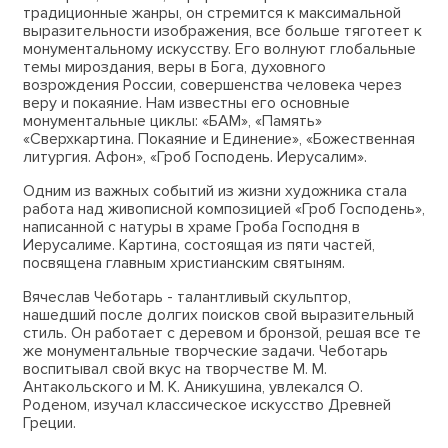
традиционные жанры, он стремится к максимальной
выразительности изображения, все больше тяготеет к
монументальному искусству. Его волнуют глобальные
темы мироздания, веры в Бога, духовного
возрождения России, совершенства человека через
веру и покаяние. Нам известны его основные
монументальные циклы: «БАМ», «Память»
«Сверхкартина. Покаяние и Единение», «Божественная
литургия. Афон», «Гроб Господень. Иерусалим».
Одним из важных событий из жизни художника стала
работа над живописной композицией «Гроб Господень»,
написанной с натуры в храме Гроба Господня в
Иерусалиме. Картина, состоящая из пяти частей,
посвящена главным христианским святыням.
Вячеслав Чеботарь - талантливый скульптор,
нашедший после долгих поисков свой выразительный
стиль. Он работает с деревом и бронзой, решая все те
же монументальные творческие задачи. Чеботарь
воспитывал свой вкус на творчестве М. М.
Антакольского и М. К. Аникушина, увлекался О.
Роденом, изучал классическое искусство Древней
Греции.