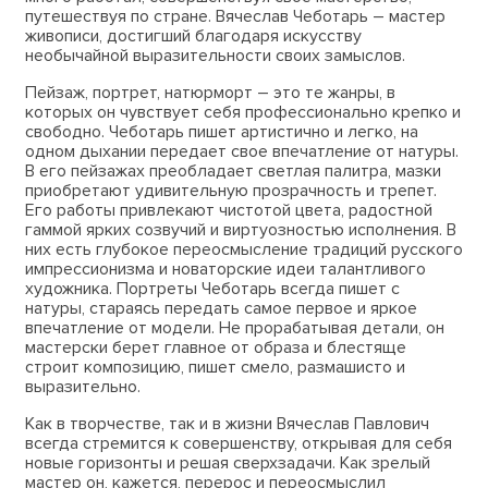
путешествуя по стране. Вячеслав Чеботарь – мастер
живописи, достигший благодаря искусству
необычайной выразительности своих замыслов.
Пейзаж, портрет, натюрморт – это те жанры, в
которых он чувствует себя профессионально крепко и
свободно. Чеботарь пишет артистично и легко, на
одном дыхании передает свое впечатление от натуры.
В его пейзажах преобладает светлая палитра, мазки
приобретают удивительную прозрачность и трепет.
Его работы привлекают чистотой цвета, радостной
гаммой ярких созвучий и виртуозностью исполнения. В
них есть глубокое переосмысление традиций русского
импрессионизма и новаторские идеи талантливого
художника. Портреты Чеботарь всегда пишет с
натуры, стараясь передать самое первое и яркое
впечатление от модели. Не прорабатывая детали, он
мастерски берет главное от образа и блестяще
строит композицию, пишет смело, размашисто и
выразительно.
Как в творчестве, так и в жизни Вячеслав Павлович
всегда стремится к совершенству, открывая для себя
новые горизонты и решая сверхзадачи. Как зрелый
мастер он, кажется, перерос и переосмыслил