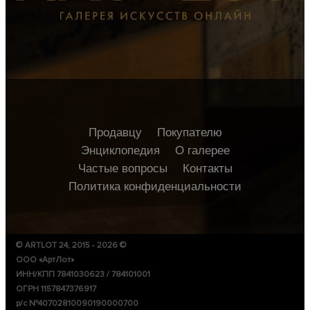
Продавцу
Покупателю
Энциклопедия
О галерее
Частые вопросы
Контакты
Политика конфиденциальности
© ARTLOT 24, 2015 - 2026 ©
ООО «АртЛот»
ИНН/КПП 7841030623 / 784101001
ОГРН 1157847376917
р/с №40702810090190000700