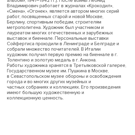
альбом», 1941–1942 гг.). После войны Леонид
Владимирович работает в журналах «Крокодил»,
«Смена», «Огонек», является автором многих серий
работ, посвященных старой и новой Москве,
Берлину, спортивным победам, строителям
метрополитена. Художник был участником и
лауреатом многих отечественных и зарубежных
выставок и биеннале. Персональные выставки
Сойфертиса проходили в Ленинграде и Белграде и
собрали множество почитателей. В Италии
художник получил первую премию на биеннале в г.
Толентино и золотую медаль в г. Анкона.
Работы художника хранятся в Третьяковской галерее,
Государственном музее им. Пушкина в Москве,
в Севастопольском музее обороны и освобождения
города и во многих других музейных и
частных собраниях и коллекциях. Его произведения
имеют большую художественную и
коллекционную ценность.