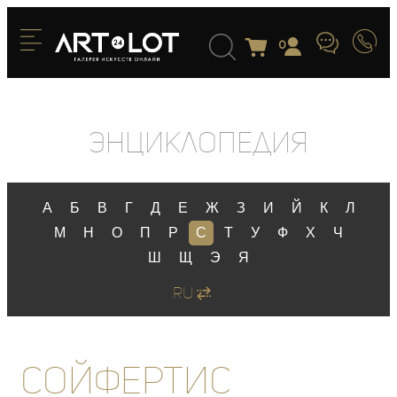
0
Энциклопедия
А
Б
В
Г
Д
Е
Ж
З
И
Й
К
Л
М
Н
О
П
Р
С
Т
У
Ф
Х
Ч
Ш
Щ
Э
Я
RU
Сойфертис