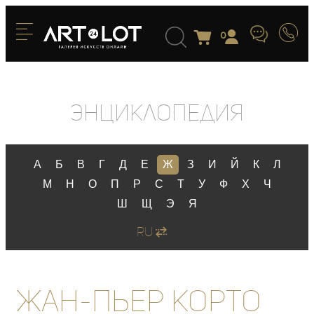
0
Энциклопедия
А
Б
В
Г
Д
Е
Ж
З
И
Й
К
Л
М
Н
О
П
Р
С
Т
У
Ф
Х
Ч
Ш
Щ
Э
Я
RU
ЖАН-ПЬЕР КОРТО