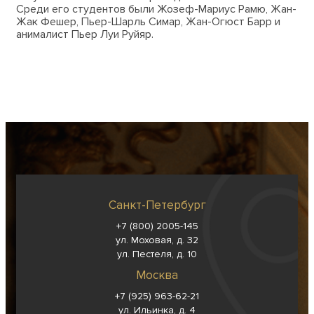
Среди его студентов были Жозеф-Мариус Рамю, Жан-
Жак Фешер, Пьер-Шарль Симар, Жан-Огюст Барр и
анималист Пьер Луи Руйяр.
Санкт-Петербург
+7 (800) 2005-145
ул. Моховая, д. 32
ул. Пестеля, д. 10
Москва
+7 (925) 963-62-
21
ул. Ильинка, д. 4