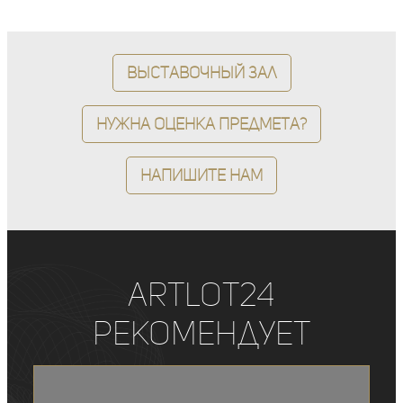
Выставочный зал
Нужна оценка предмета?
Напишите нам
ArtLot24
рекомендует