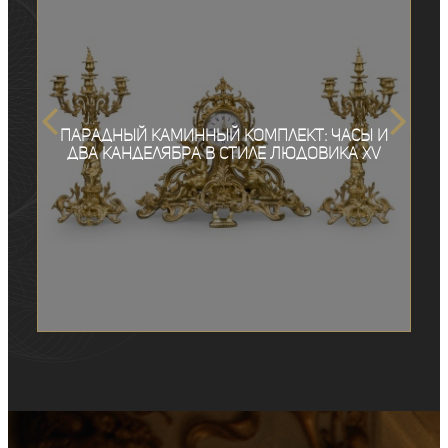
Парадный каминный комплект: часы и
два канделябра в стиле Людовика XV