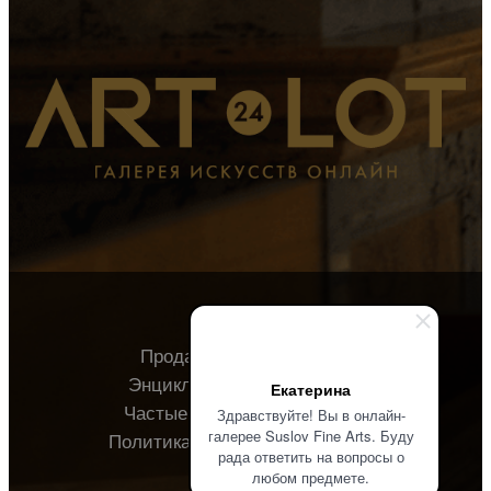
Продавцу
Покупателю
Энциклопедия
О галерее
Екатерина
Частые вопросы
Контакты
Здравствуйте! Вы в онлайн-
галерее Suslov Fine Arts. Буду
Политика конфиденциальности
рада ответить на вопросы о
любом предмете.