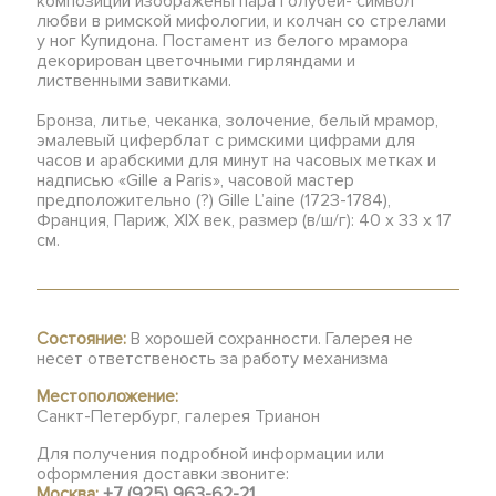
композиции изображены пара голубей- символ
любви в римской мифологии, и колчан со стрелами
у ног Купидона. Постамент из белого мрамора
декорирован цветочными гирляндами и
лиственными завитками.
Бронза, литье, чеканка, золочение, белый мрамор,
эмалевый циферблат с римскими цифрами для
часов и арабскими для минут на часовых метках и
надписью «Gille а Paris», часовой мастер
предположительно (?) Gille L’aine (1723-1784),
Франция, Париж, XIX век, размер (в/ш/г): 40 х 33 х 17
см.
Состояние:
В хорошей сохранности. Галерея не
несет ответственость за работу механизма
Местоположение:
Санкт-Петербург, галерея Трианон
Для получения подробной информации или
оформления доставки звоните:
Москва:
+7 (925) 963-62-21