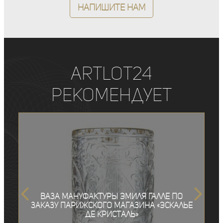
Напишите нам
ArtLot24
рекомендует
Ваза мануфактуры Эмиля Галле по
заказу парижского магазина «Эскалье
де Кристаль»