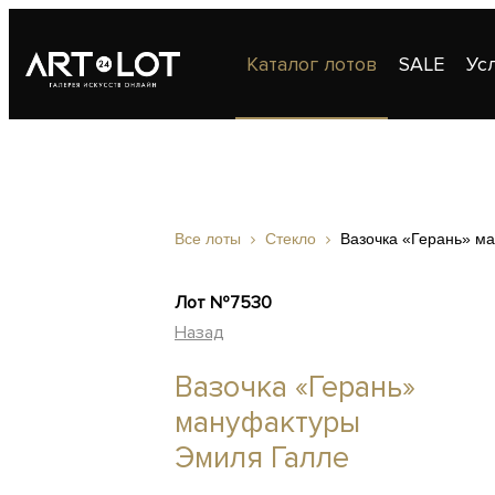
Каталог лотов
SALE
Ус
Публикации
Контакты
Все лоты
Стекло
Вазочка «Герань» м
Лот №7530
Назад
Вазочка «Герань»
мануфактуры
Эмиля Галле