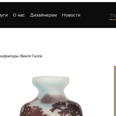
луги
О нас
Дизайнерам
Новости
ануфактуры Эмиля Галле