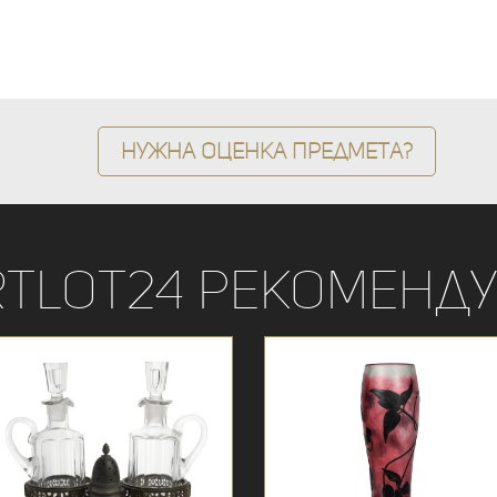
Нужна оценка предмета?
rtLot24 рекоменду