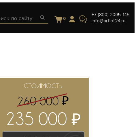
+7 (800) 2005-145
0
info@artlot24.ru
СТОИМОСТЬ
₽
260 000
₽
235 000