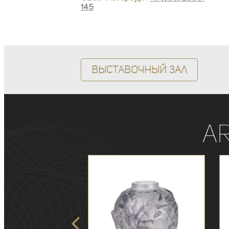
145
Выставочный зал
A