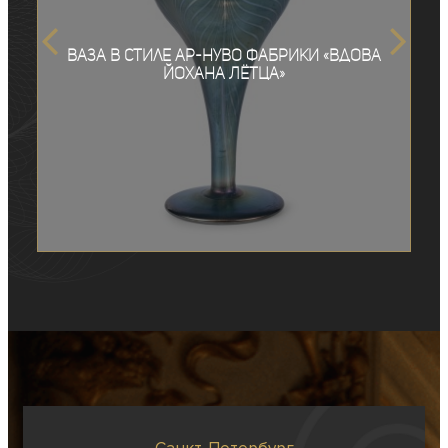
Ваза в стиле ар-нуво фабрики «Вдова
Йохана Лётца»