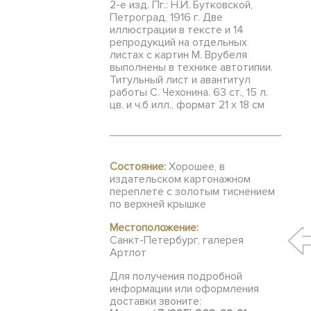
2-е изд. Пг.: Н.И. Бутковской,
Петроград, 1916 г. Две
иллюстрации в тексте и 14
репродукций на отдельных
листах с картин М. Врубеля
выполнены в технике автотипии.
Титульный лист и авантитул
работы С. Чехонина. 63 ст., 15 л.
цв. и ч.б илл., формат 21 х 18 см
Состояние:
Хорошее, в
издательском картонажном
переплете с золотым тиснением
по верхней крышке
Местоположение:
Санкт-Петербург, галерея
Артлот
Для получения подробной
информации или оформления
доставки звоните: