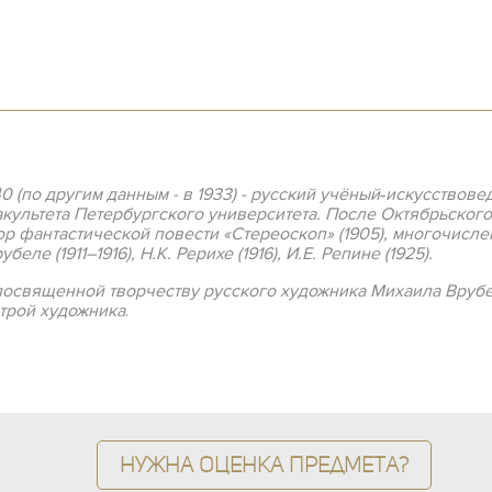
940 (по другим данным - в 1933) - русский учёный‐искусствов
культета Петербургского университета. После Октябрьског
ор фантастической повести «Стереоскоп» (1905), многочисл
ле (1911–1916), Н.К. Рерихе (1916), И.Е. Репине (1925).
посвященной творчеству русского художника Михаила Врубе
строй художника
.
Нужна оценка предмета?