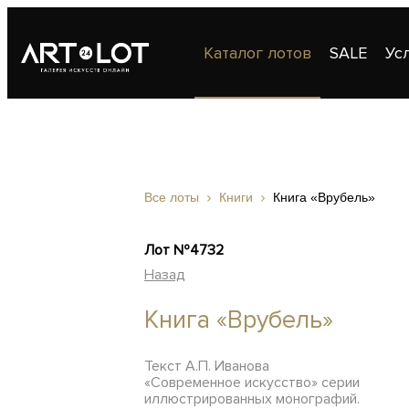
Каталог лотов
SALE
Ус
Публикации
Контакты
Все лоты
Книги
Книга «Врубель»
Лот №4732
Назад
Книга «Врубель»
Текст А.П. Иванова
«Современное искусство» серии
иллюстрированных монографий.