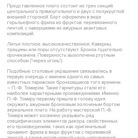
Представленное плато состоит из трех секций:
центрального прямоугольного и двух с полукруглой
внешней стороной. Борт оформлен в виде
горьльефного фриза из фруктов, перевязанного
лентой, с навершиями из ажурных акантовых
композиций.
Литье плотное, высококачественное. Каверны,
трещины или поры отсутствуют. Бронза тщательно
прочеканена. Поверхность вызолочена ртутным
способом ("через огонь").
Подобные столовые украшения связывались в
первую очередь с именем одного из самых
известных парижских бронзовщиков того времени
– П.-Ф. Томиром. Такие гарнитуры стали его
наиболее характерными произведениями. Именно
П.-Ф. Томиру первому пришла в голову идея
окружить ажурным бронзовым золоченым бортом
зеркальное плато. На работу мастерской П.-Ф.
Томира может косвенно указывать ряд
специфических элементов декора, свойственных
его произведениям, таких как оригинальный
орнамент фриза в виде фруктов с перевивкой
лентой, а также мотив низкой чаши, наполненной