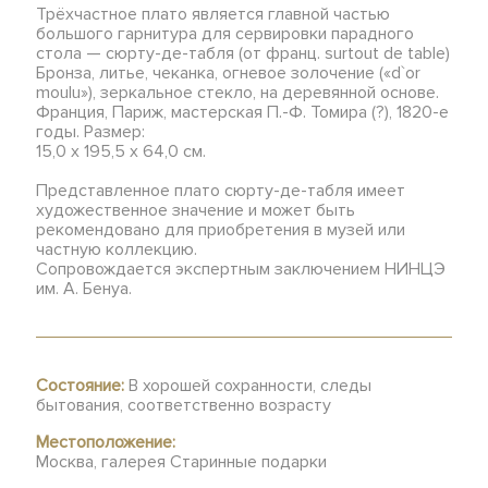
Трёхчастное плато является главной частью
большого гарнитура для сервировки парадного
стола — сюрту-де-табля (от франц. surtout de table)
Бронза, литье, чеканка, огневое золочение («d`or
moulu»), зеркальное стекло, на деревянной основе.
Франция, Париж, мастерская П.-Ф. Томира (?), 1820-е
годы. Размер:
15,0 х 195,5 х 64,0 см.
Представленное плато сюрту-де-табля имеет
художественное значение и может быть
рекомендовано для приобретения в музей или
частную коллекцию.
Сопровождается экспертным заключением НИНЦЭ
им. А. Бенуа.
Состояние:
В хорошей сохранности, следы
бытования, соответственно возрасту
Местоположение:
Москва, галерея Старинные подарки