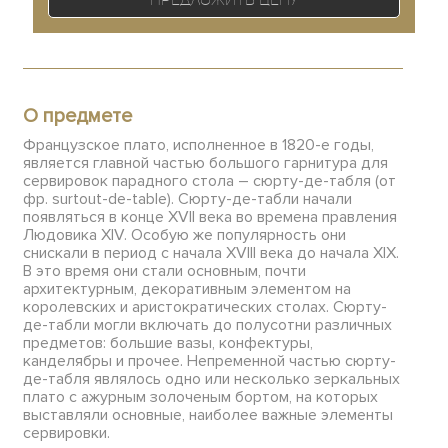
О предмете
Французское плато, исполненное в 1820-е годы,
является главной частью большого гарнитура для
сервировок парадного стола – сюрту-де-табля (от
фр. surtout-de-table). Сюрту-де-табли начали
появляться в конце XVII века во времена правления
Людовика XIV. Особую же популярность они
снискали в период с начала XVIII века до начала XIX.
В это время они стали основным, почти
архитектурным, декоративным элементом на
королевских и аристократических столах. Сюрту-
де-табли могли включать до полусотни различных
предметов: большие вазы, конфектуры,
канделябры и прочее. Непременной частью сюрту-
де-табля являлось одно или несколько зеркальных
плато с ажурным золоченым бортом, на которых
выставляли основные, наиболее важные элементы
сервировки.