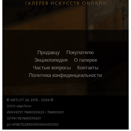
Продавцу
Покупателю
Энциклопедия
О галерее
Частые вопросы
Контакты
Политика конфиденциальности
© ARTLOT 24, 2015 - 2026 ©
ООО «АртЛот»
ИНН/КПП 7841030623 / 784101001
ОГРН 1157847376917
р/с №40702810090190000700