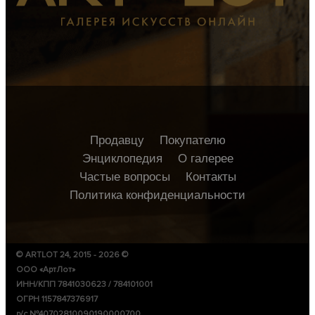
Продавцу
Покупателю
Энциклопедия
О галерее
Частые вопросы
Контакты
Политика конфиденциальности
© ARTLOT 24, 2015 - 2026 ©
ООО «АртЛот»
ИНН/КПП 7841030623 / 784101001
ОГРН 1157847376917
р/с №40702810090190000700