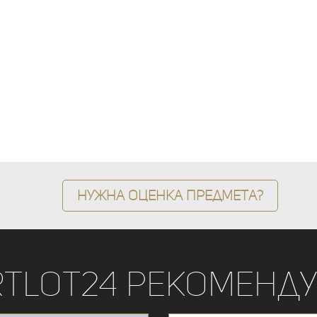
Нужна оценка предмета?
rtLot24 рекоменду