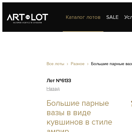
Каталог лотов
SALE
Ус
Публикации
Контакты
Все лоты
Разное
Большие парные вазы
Лот №6133
Назад
Большие парные
вазы в виде
кувшинов в стиле
ампир