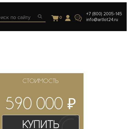
+7 (800) 2005-145
0
info@artlot24.ru
СТОИМОСТЬ
₽
590 000
Купить