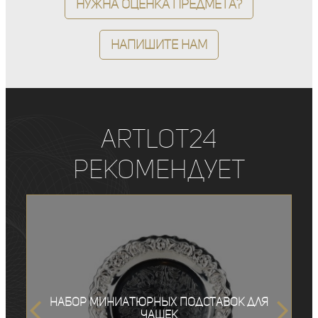
Нужна оценка предмета?
Напишите нам
ArtLot24
рекомендует
Набор миниатюрных подставок для
чашек