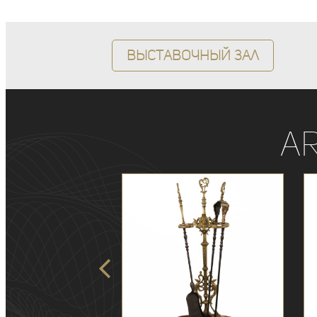
Выставочный зал
A