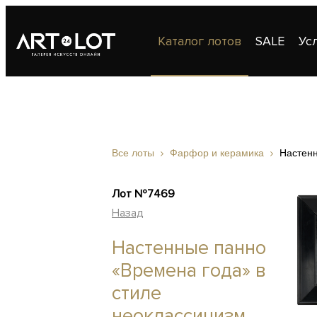
Каталог лотов
SALE
Ус
Публикации
Контакты
Все лоты
Фарфор и керамика
Настенн
Лот №7469
Назад
Настенные панно
«Времена года» в
стиле
неоклассицизм