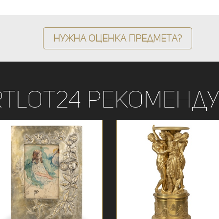
Нужна оценка предмета?
rtLot24 рекоменду