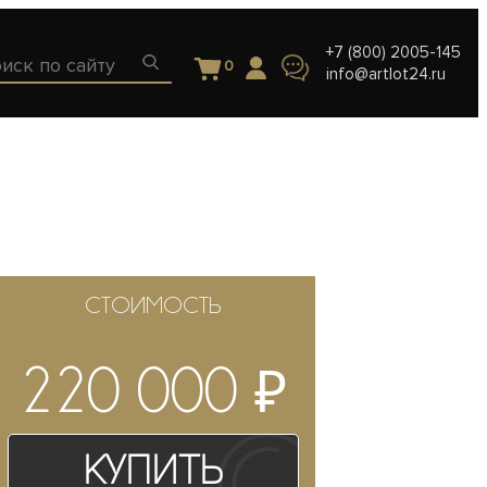
+7 (800) 2005-145
0
info@artlot24.ru
СТОИМОСТЬ
₽
220 000
Купить