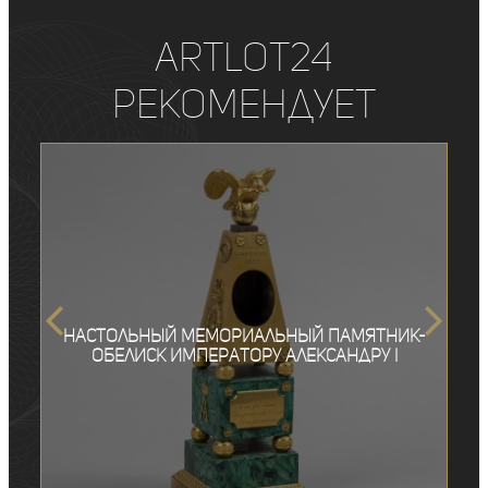
ArtLot24
рекомендует
Настольный мемориальный памятник-
обелиск императору Александру I