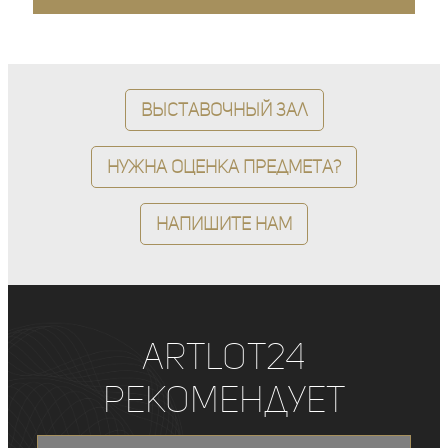
Выставочный зал
Нужна оценка предмета?
Напишите нам
ArtLot24
рекомендует