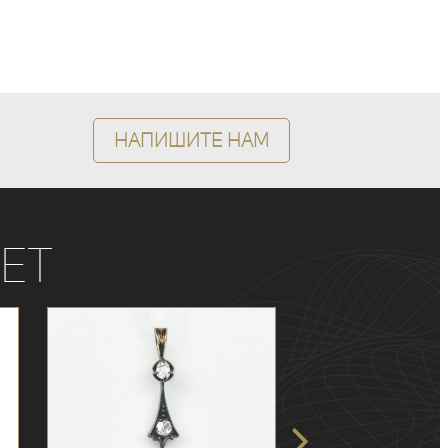
Напишите нам
ет