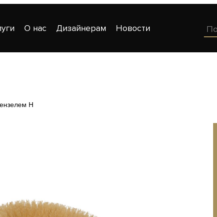
луги
О нас
Дизайнерам
Новости
вензелем Н