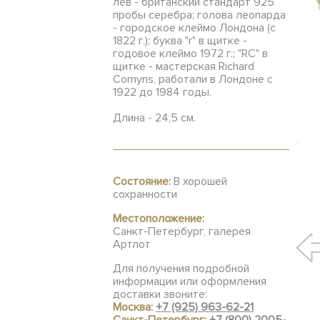
лев - британский стандарт 925
пробы серебра; голова леопарда
- городское клеймо Лондона (с
1822 г.); буква "r" в щитке -
годовое клеймо 1972 г.; "RC" в
щитке - мастерская Richard
Comyns, работали в Лондоне с
1922 до 1984 годы.
Длина - 24,5 см.
Состояние:
В хорошей
сохранности
Местоположение:
Санкт-Петербург, галерея
Артлот
Для получения подробной
информации или оформления
доставки звоните:
Москва:
+7 (925) 963-62-21