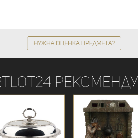
Нужна оценка предмета?
rtLot24 рекоменду