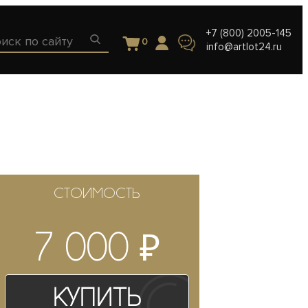
+7 (800) 2005-145
0
info@artlot24.ru
СТОИМОСТЬ
₽
7 000
Купить