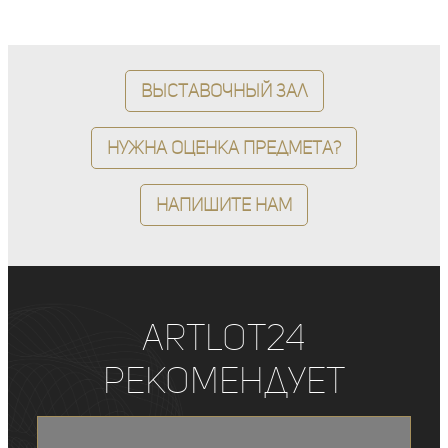
Выставочный зал
Нужна оценка предмета?
Напишите нам
ArtLot24
рекомендует