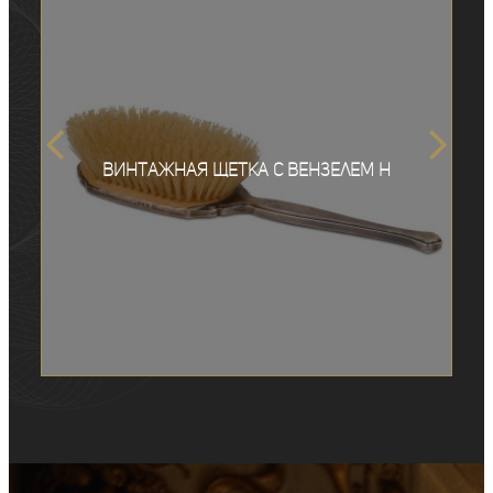
Винтажная щетка с вензелем Н