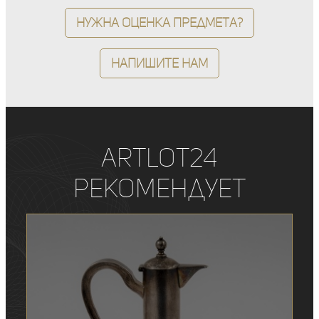
Нужна оценка предмета?
Напишите нам
ArtLot24
рекомендует