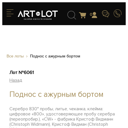
0
Все лоты
Поднос с ажурным бортом
Лот №6061
Назад
Поднос с ажурным бортом
Серебро 830° пробы, литье, чеканка, клейма:
цифровое «800», удостоверяющее пробу серебра
(переопробир.), «CW» - фабрика Кристоф Видманн
(Christoph Widmann), Кристоф Видман (Christoph