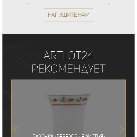
Напишите нам
ArtLot24
рекомендует
Вазочка «Березовые листья»