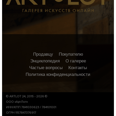
Продавцу
Покупателю
Энциклопедия
О галерее
Частые вопросы
Контакты
Политика конфиденциальности
© ARTLOT 24, 2015 - 2026 ©
ООО «АртЛот»
ИНН/КПП 7841030623 / 784101001
ОГРН 1157847376917