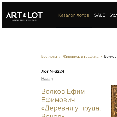
Каталог лотов
SALE
Ус
Публикации
Контакты
Все лоты
Живопись и графика
Волков
Лот №6324
Назад
Волков Ефим
Ефимович
«Деревня у пруда.
Вечер»