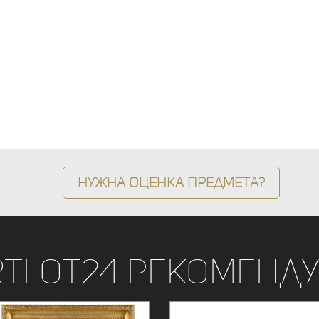
Нужна оценка предмета?
rtLot24 рекоменду