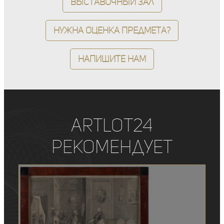
Выставочный зал
Нужна оценка предмета?
Напишите нам
ArtLot24
рекомендует