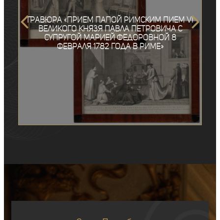
Гравюра «Прием Папой Римским Пием VI
Великого князя Павла Петровича с
супругой Марией Федоровной 8
февраля 1782 года в Риме»