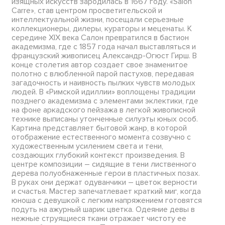
изящных искусств зародилась в 1667 году. «Salon
Carre», став центром просветительской и
интеллектуальной жизни, посещали серьезные
коллекционеры, дилеры, кураторы и меценаты. К
середине XIX века Салон превратился в бастион
академизма, где с 1857 года начал выставляться и
французский живописец Александр-Огюст Гирш. В
конце столетия автор создает свое знаменитое
полотно с влюбленной парой пастухов, передавая
загадочность и наивность пылких чувств молодых
людей. В «Римской идиллии» воплощены традиции
позднего академизма с элементами эклектики, где
на фоне аркадского пейзажа в легкой живописной
технике выписаны утонченные силуэты юных особ.
Картина представляет бытовой жанр, в которой
отображение естественного момента созвучно с
художественным усилением света и тени,
создающих глубокий контекст произведения. В
центре композиции – сидящие в тени лиственного
дерева полуобнаженные герои в пластичных позах.
В руках они держат одуванчики – цветок верности
и счастья. Мастер запечатлевает краткий миг, когда
юноша с девушкой с легким напряжением готовятся
подуть на ажурный шарик цветка. Одеяние девы в
нежные струящиеся ткани отражает чистоту ее