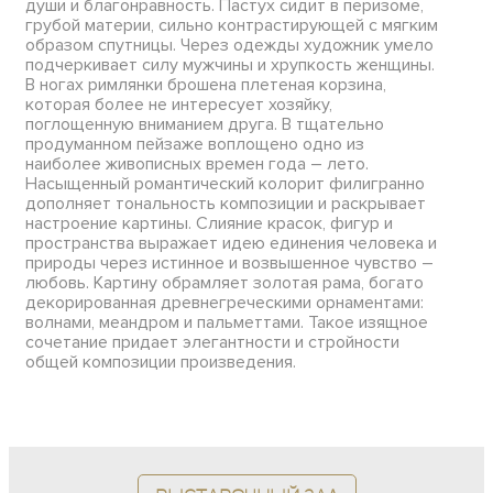
души и благонравность. Пастух сидит в перизоме,
грубой материи, сильно контрастирующей с мягким
образом спутницы. Через одежды художник умело
подчеркивает силу мужчины и хрупкость женщины.
В ногах римлянки брошена плетеная корзина,
которая более не интересует хозяйку,
поглощенную вниманием друга. В тщательно
продуманном пейзаже воплощено одно из
наиболее живописных времен года – лето.
Насыщенный романтический колорит филигранно
дополняет тональность композиции и раскрывает
настроение картины. Слияние красок, фигур и
пространства выражает идею единения человека и
природы через истинное и возвышенное чувство –
любовь. Картину обрамляет золотая рама, богато
декорированная древнегреческими орнаментами:
волнами, меандром и пальметтами. Такое изящное
сочетание придает элегантности и стройности
общей композиции произведения.