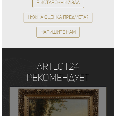
Выставочный зал
Нужна оценка предмета?
Напишите нам
ArtLot24
рекомендует