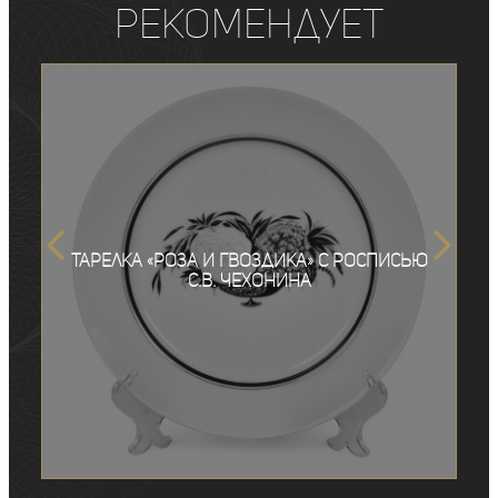
рекомендует
Тарелка «Роза и гвоздика» с росписью
С.В. Чехонина