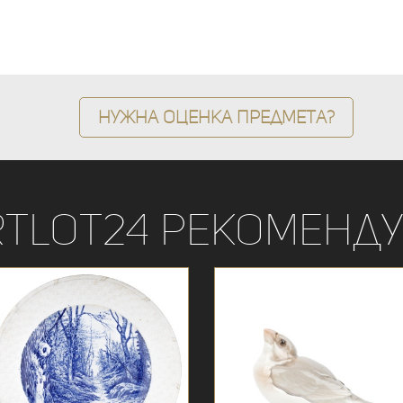
Нужна оценка предмета?
rtLot24 рекоменду