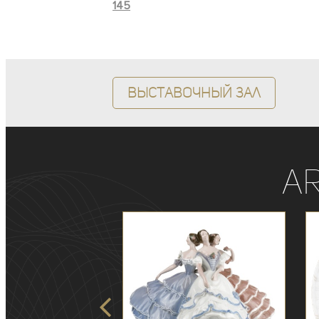
145
Выставочный зал
A