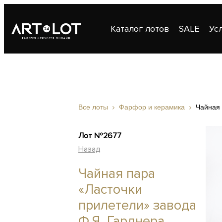
Каталог лотов
SALE
Ус
Публикации
Контакты
Все лоты
Фарфор и керамика
Чайная 
Лот №2677
Назад
Чайная пара
«Ласточки
прилетели» завода
Ф.Я. Гарднера