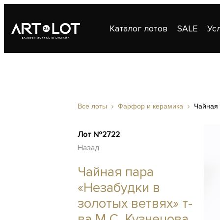
Каталог лотов
SALE
Ус
Публикации
Контакты
Все лоты
Фарфор и керамика
Чайная 
Лот №2722
Назад
Чайная пара
«Незабудки в
золотых ветвях» т-
ва М.С. Кузнецова