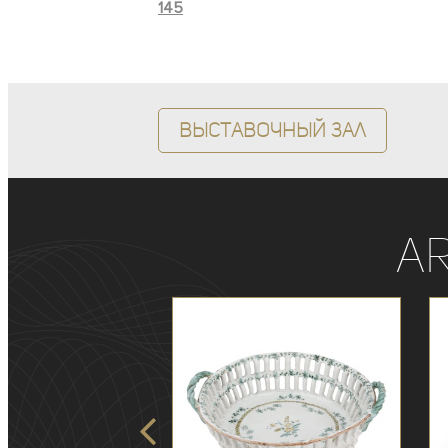
145
Выставочный зал
A