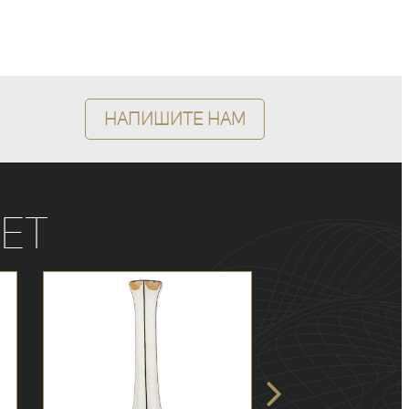
Напишите нам
ет