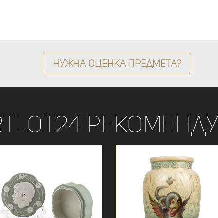
Нужна оценка предмета?
rtLot24 рекоменду