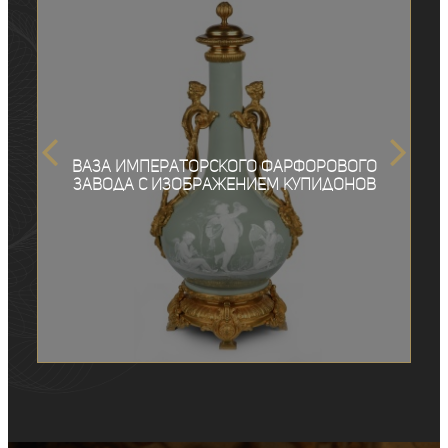
Ваза Императорского фарфорового
завода с изображением купидонов