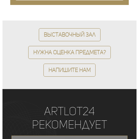
Выставочный зал
Нужна оценка предмета?
Напишите нам
ArtLot24
рекомендует