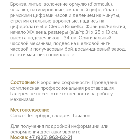
Бронза, литье, золочение ормулю (d`ormoulu),
чеканка, патинирование, эмалевый циферблат с
римскими цифрами часов и делением на минуты,
стрелки стальные вороненые, надпись на
циферблате «Le Clerc a Bruxells», Франция/Бельгия,
начало XIX века, размеры (в/ш/г): 31 х 25 х 13 см,
высота подсвечников - 34 см. Оригинальный
часовой механизм, подвес на шелковой нити,
часовой и получасовым бой, восьмидневный завод,
ключ и маятник в комплекте
Состояние:
В хорошей сохранности. Проведена
комплексная профессиональная реставрация.
Галерея не несёт ответственности за работу
механизма
Местоположение:
Санкт-Петербург, галерея Трианон
Для получения подробной информации или
оформления доставки звоните:
Москва:
+7 (925) 963-62-21