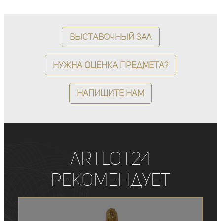
Выставочный зал
Нужна оценка предмета?
Напишите нам
ArtLot24
рекомендует