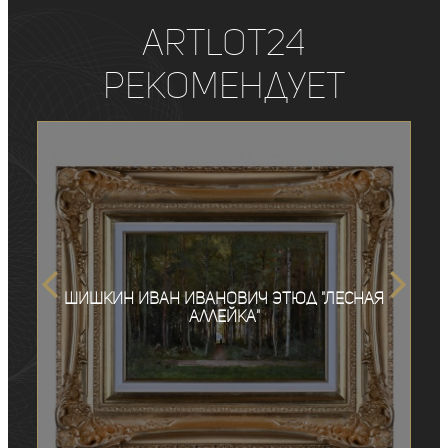
ArtLot24
рекомендует
Шишкин Иван Иванович этюд "Лесная
аллейка"