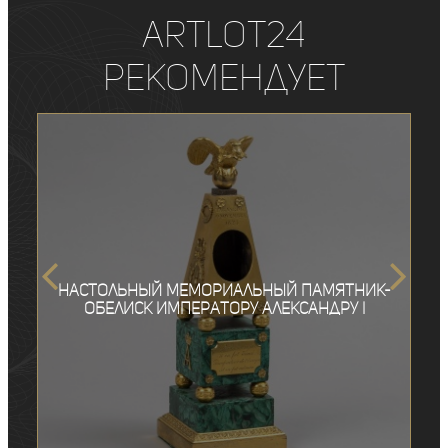
ArtLot24
рекомендует
Настольный мемориальный памятник-
обелиск императору Александру I