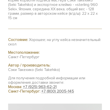
корме корабля подпись мастера Сэки Такехико
(Seki Takehiko) и экспортное клеймо - «sterling 960
Seki», Япония, середина ХХ века, общий вес - 128
грамм, размер в авторском кейсе (в/д/ш): 22 х 22 х
15 см
Состояние:
Хорошее; на углу кейса незначительный
скол
Местоположение:
Санкт-Петербург
Автор / производитель:
Сэки Такехико (Seki Takehiko)
Для получения подробной информации или
оформления доставки звоните:
Москва:
+7 (925) 963-62-21
Санкт-Петербург:
+7 (800) 2005-145